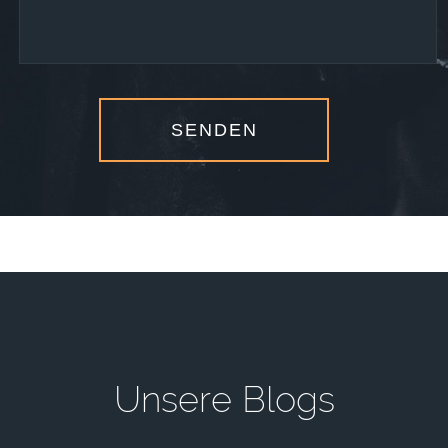
U
n
s
e
r
e
B
l
o
g
s