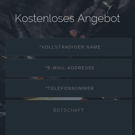
K
o
s
t
e
n
l
o
s
e
s
A
n
g
e
b
o
t