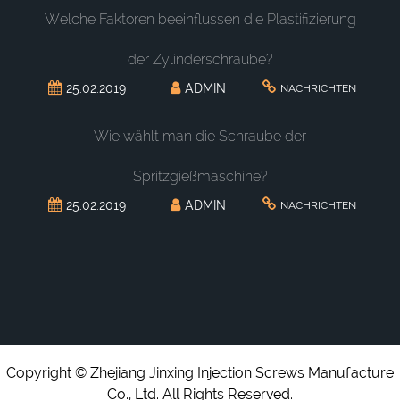
Welche Faktoren beeinflussen die Plastifizierung
der Zylinderschraube?
25.02.2019
ADMIN
NACHRICHTEN
Wie wählt man die Schraube der
Spritzgießmaschine?
25.02.2019
ADMIN
NACHRICHTEN
Copyright © Zhejiang Jinxing Injection Screws Manufacture
Co., Ltd. All Rights Reserved.