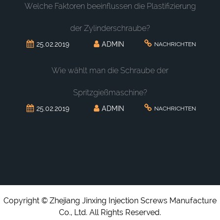
Welche Faktoren beeinflussen die Plastifizierung
der Zylinderschraube?
25.02.2019
ADMIN
NACHRICHTEN
Wie wählt man die Schraube der
Spritzgießmaschine?
25.02.2019
ADMIN
NACHRICHTEN
Copyright © Zhejiang Jinxing Injection Screws Manufacture
Co., Ltd. All Rights Reserved.